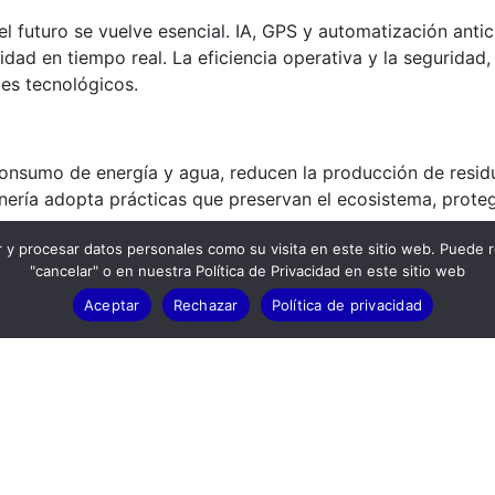
el futuro se vuelve esencial. IA, GPS y automatización ant
dad en tiempo real. La eficiencia operativa y la seguridad
ces tecnológicos.
onsumo de energía y agua, reducen la producción de residu
ería adopta prácticas que preservan el ecosistema, proteg
 y procesar datos personales como su visita en este sitio web. Puede 
"cancelar" o en nuestra Política de Privacidad en este sitio web
Aceptar
Rechazar
Política de privacidad
ón de residuos, reciclaje y reprocesamiento de relaves abo
 aire y del agua, garantizando una supervisión ambiental en
 restaurando sitios a ecosistemas sostenibles.
s estratégicas de inversión, equilibrando oportunidades y 
autonomía y energía renovable”, enfatiza
Reyes de la Camp