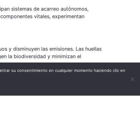
icipan sistemas de acarreo autónomos,
, componentes vitales, experimentan
os y disminuyen las emisiones. Las huellas
en la biodiversidad y minimizan el
retirar su consentimiento en cualquier momento haciendo clic en
rdan las preocupaciones ambientales.
 tiempo real. Las corporaciones mineras
riesgos, se vuelven fundamentales para
a.