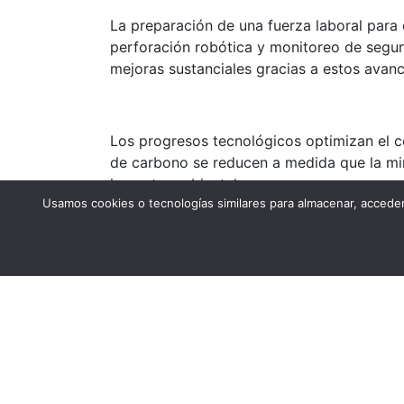
La preparación de una fuerza laboral para 
perforación robótica y monitoreo de seguri
mejoras sustanciales gracias a estos avan
Los progresos tecnológicos optimizan el c
de carbono se reducen a medida que la min
impacto ambiental.
Usamos cookies o tecnologías similares para almacenar, acceder
Innovaciones tecnológicas en la segregaci
Dispositivos IoT supervisan la calidad del
invierten en tecnologías de rehabilitación,
“En este dinámico escenario, las decisione
lograr la sinergia prevista de tecnología, 